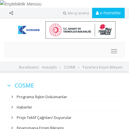
e-hizmetler
Site içi arama
MENU
Buradasınız:
Anasayfa
COSME
Pazarlara Erişim Bileşeni
COSME
Programa İlişkin Dokümanlar
Haberler
Proje Teklif Çağrıları/ Duyurular
Finansmana Erişim Bileşeni