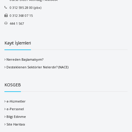
0 312 595 28 00 (pbx)
0 312 368 07 15
444 1 567
Kayıt İşlemleri
Nereden Başlamalıyım?
Desteklenen Sektörler Nelerdir? (NACE)
KOSGEB
e-Hizmetler
e-Personel
Bilgi Edinme
Site Haritası