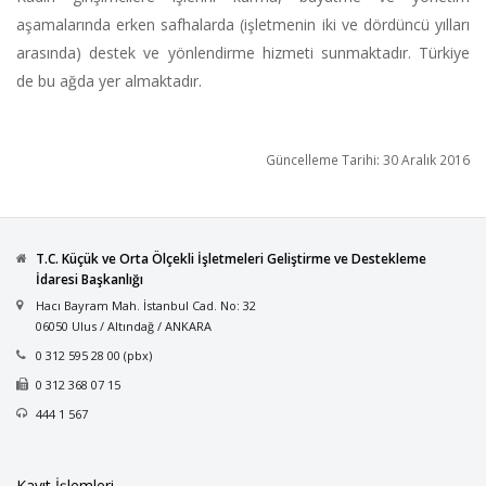
aşamalarında erken safhalarda (işletmenin iki ve dördüncü yılları
arasında) destek ve yönlendirme hizmeti sunmaktadır. Türkiye
de bu ağda yer almaktadır.
Güncelleme Tarihi: 30 Aralık 2016
T.C. Küçük ve Orta Ölçekli İşletmeleri Geliştirme ve Destekleme
İdaresi Başkanlığı
Hacı Bayram Mah. İstanbul Cad. No: 32
06050 Ulus / Altındağ / ANKARA
0 312 595 28 00 (pbx)
0 312 368 07 15
444 1 567
Kayıt İşlemleri