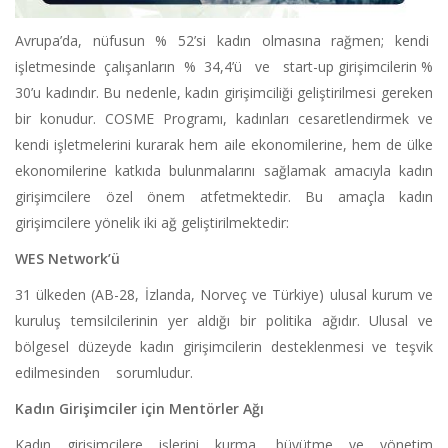
Avrupa’da, nüfusun % 52’si kadın olmasına rağmen; kendi
işletmesinde çalışanların % 34,4’ü ve start-up girişimcilerin %
30’u kadındır. Bu nedenle, kadın girişimciliği geliştirilmesi gereken
bir konudur. COSME Programı, kadınları cesaretlendirmek ve
kendi işletmelerini kurarak hem aile ekonomilerine, hem de ülke
ekonomilerine katkıda bulunmalarını sağlamak amacıyla kadın
girişimcilere özel önem atfetmektedir. Bu amaçla kadın
girişimcilere yönelik iki ağ geliştirilmektedir:
WES Network’ü
31 ülkeden (AB-28, İzlanda, Norveç ve Türkiye) ulusal kurum ve
kuruluş temsilcilerinin yer aldığı bir politika ağıdır. Ulusal ve
bölgesel düzeyde kadın girişimcilerin desteklenmesi ve teşvik
edilmesinden sorumludur.
Kadın Girişimciler için Mentörler Ağı
Kadın girişimcilere işlerini kurma, büyütme ve yönetim