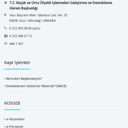
T.C. Küçük ve Orta Ölçekli İşletmeleri Geliştirme ve Destekleme
İdaresi Başkanlığı
Hacı Bayram Mah. İstanbul Cad. No: 32
06050 Ulus / Altındağ / ANKARA
0 312 595 28 00 (pbx)
0 312 368 07 15
444 1 567
Kayıt İşlemleri
Nereden Başlamalıyım?
Desteklenen Sektörler Nelerdir? (NACE)
KOSGEB
e-Hizmetler
e-Personel