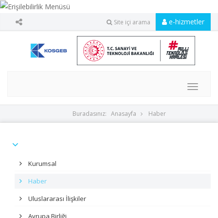
e-hizmetler
Site içi arama
MENU
Buradasınız:
Anasayfa
Haber
Kurumsal
Haber
Uluslararası İlişkiler
Avrupa Birliği