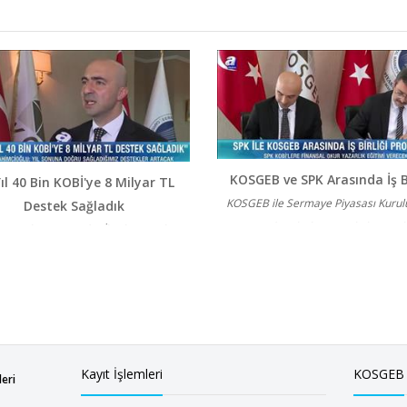
KOSGEB ve SPK Arasında İş Bi
ıl 40 Bin KOBİ'ye 8 Milyar TL
KOSGEB ile Sermaye Piyasası Kurul
Destek Sağladık
arasında iş birliği protokolü imzal
 Başkanı A. Serdar İbrahimcioğlu, A
Protokol, KOSGEB Başkanı A. Serdar
 açıklamalarda bulundu: Bu yıl 40 bin
İ'ye 8 milyar TL destek sağlad...
Kayıt İşlemleri
KOSGEB
leri