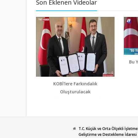
Son Eklenen Videolar
Bu Y
KOSGEB
KOBİ'lere Farkındalık
Para'ya
Oluşturulacak
KOB
KOSGEB ile Sermaye Piyasası Kurulu (SPK)
arasında iş birliği protokolü imzalandı.
Protokol, KOSGEB Başkanı A. Serdar İb...
T.C. Küçük ve Orta Ölçekli İşletme
Geliştirme ve Destekleme İdaresi