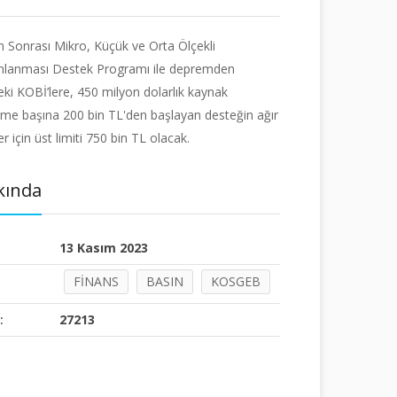
 Sonrası Mikro, Küçük ve Orta Ölçekli
anlanması Destek Programı ile depremden
deki KOBİ’lere, 450 milyon dolarlık kaynak
etme başına 200 bin TL'den başlayan desteğin ağır
er için üst limiti 750 bin TL olacak.
kında
13 Kasım 2023
FİNANS
BASIN
KOSGEB
:
27213