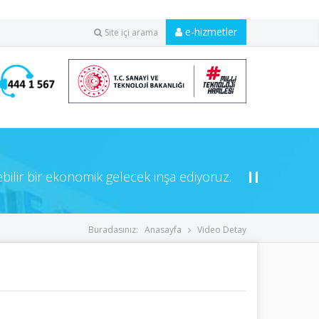
e-hizmetler
Site içi arama
ebilir bir ekonomik gelecek inşa ediyoruz.
Buradasınız:
Anasayfa
Video Detay