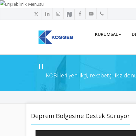
KURUMSAL
D
KOBİ'leri yenilikçi, rekabetçi, ikiz d
Deprem Bölgesine Destek Sürüyor