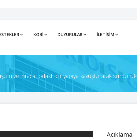
ESTEKLER
KOBİ
DUYURULAR
İLETIŞIM
önüşüm ve ihracat odaklı bir yapıya kavuşturarak sürdürül
Açıklama