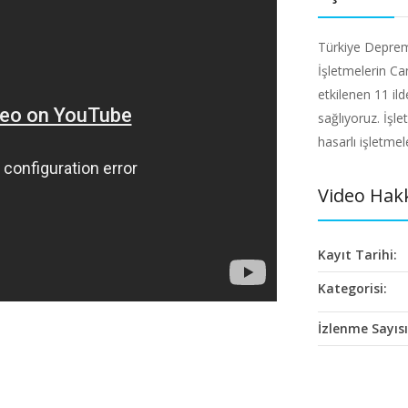
Türkiye Deprem
İşletmelerin C
etkilenen 11 il
sağlıyoruz. İşl
hasarlı işletmel
Video Hak
Kayıt Tarihi:
Kategorisi:
İzlenme Sayısı