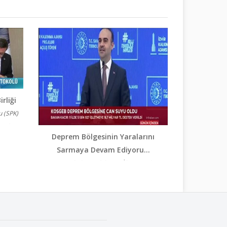
rliği
u (SPK)
andı.
Deprem Bölgesinin Yaralarını
 İb...
Sarmaya Devam Ediyoru...
Deprem bölgesindeki KOBİ'leri yeniden
ayağa kaldırmak için bugüne kadar 11 ilde
51 bin 927 işletmeye 16,7 milyar TL dest...