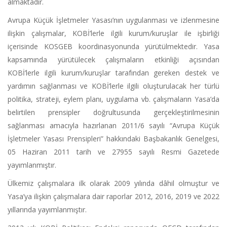
almaktadır.
Avrupa Küçük İşletmeler Yasası’nın uygulanması ve izlenmesine
ilişkin çalışmalar, KOBİ’lerle ilgili kurum/kuruşlar ile işbirliği
içerisinde KOSGEB koordinasyonunda yürütülmektedir. Yasa
kapsamında yürütülecek çalışmaların etkinliği açısından
KOBİ’lerle ilgili kurum/kuruşlar tarafından gereken destek ve
yardımın sağlanması ve KOBİ’lerle ilgili oluşturulacak her türlü
politika, strateji, eylem planı, uygulama vb. çalışmaların Yasa’da
belirtilen prensipler doğrultusunda gerçekleştirilmesinin
sağlanması amacıyla hazırlanan 2011/6 sayılı “Avrupa Küçük
İşletmeler Yasası Prensipleri” hakkındaki Başbakanlık Genelgesi,
05 Haziran 2011 tarih ve 27955 sayılı Resmi Gazetede
yayımlanmıştır.
Ülkemiz çalışmalara ilk olarak 2009 yılında dâhil olmuştur ve
Yasa’ya ilişkin çalışmalara dair raporlar 2012, 2016, 2019 ve 2022
yıllarında yayımlanmıştır.