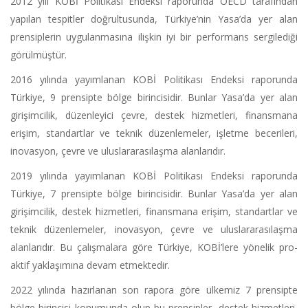
2012 yılı KOBİ Politikası Endeksi raporunda OECD tarafından
yapılan tespitler doğrultusunda, Türkiye’nin Yasa’da yer alan
prensiplerin uygulanmasına ilişkin iyi bir performans sergilediği
görülmüştür.
2016 yılında yayımlanan KOBİ Politikası Endeksi raporunda
Türkiye, 9 prensipte bölge birincisidir. Bunlar Yasa’da yer alan
girişimcilik, düzenleyici çevre, destek hizmetleri, finansmana
erişim, standartlar ve teknik düzenlemeler, işletme becerileri,
inovasyon, çevre ve uluslararasılaşma alanlarıdır.
2019 yılında yayımlanan KOBİ Politikası Endeksi raporunda
Türkiye, 7 prensipte bölge birincisidir. Bunlar Yasa’da yer alan
girişimcilik, destek hizmetleri, finansmana erişim, standartlar ve
teknik düzenlemeler, inovasyon, çevre ve uluslararasılaşma
alanlarıdır. Bu çalışmalara göre Türkiye, KOBİ’lere yönelik pro-
aktif yaklaşımına devam etmektedir.
2022 yılında hazırlanan son rapora göre ülkemiz 7 prensipte
bölge birincisi konumunda olup bu prensipler, destek hizmetleri,